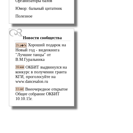
Организаторы балов
Юмор: бальный цитатник
Полезное
Новости сообщества
Хороший подарок на
25 д�?к
Новый год - видеокнига
"Лучшие танцы" от
В.М.Гуральника
ОКБИТ выдвинулся на
16 мая
конкурс в получении гранта
КГИ, проголосуйте на
www.dancesalon.ru
Внеочередное открытое
11 окт
Общее собрание ОКБИТ
10.10.15г.