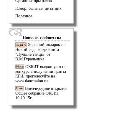
Организаторы балов
Юмор: бальный цитатник
Полезное
Новости сообщества
Хороший подарок на
25 д�?к
Новый год - видеокнига
"Лучшие танцы" от
В.М.Гуральника
ОКБИТ выдвинулся на
16 мая
конкурс в получении гранта
КГИ, проголосуйте на
www.dancesalon.ru
Внеочередное открытое
11 окт
Общее собрание ОКБИТ
10.10.15г.