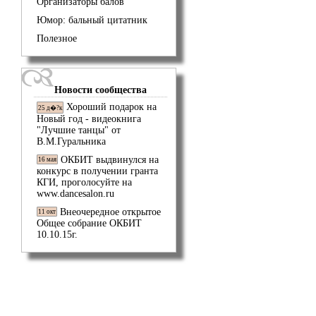
Организаторы балов
Юмор: бальный цитатник
Полезное
Новости сообщества
Хороший подарок на
25 д�?к
Новый год - видеокнига
"Лучшие танцы" от
В.М.Гуральника
ОКБИТ выдвинулся на
16 мая
конкурс в получении гранта
КГИ, проголосуйте на
www.dancesalon.ru
Внеочередное открытое
11 окт
Общее собрание ОКБИТ
10.10.15г.