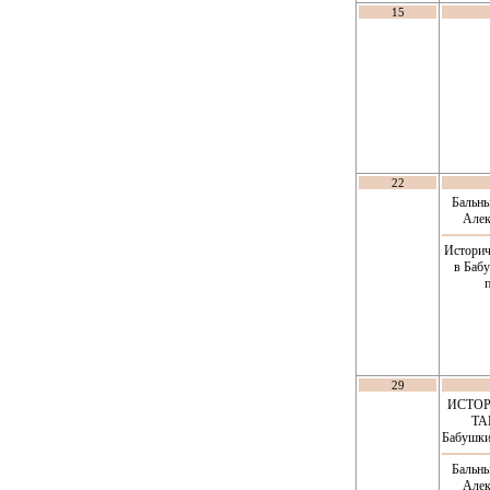
15
22
Бальны
Алек
Историч
в Баб
29
ИСТО
ТА
Бабушки
Бальны
Алек