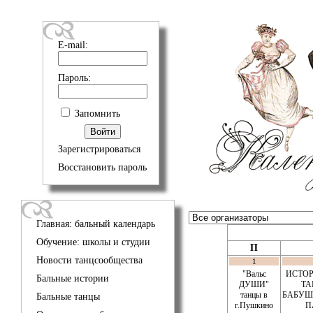
E-mail:
Пароль:
Запомнить
Зарегистрироваться
Восстановить пароль
Главная: бальный календарь
Обучение: школы и студии
П
Новости танцсообщества
1
"Вальс
ИСТО
Бальные истории
ДУШИ"
ТА
танцы в
БАБУ
Бальные танцы
г.Пушкино
П