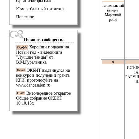
Организаторы балов
Танцевальный
Юмор: бальный цитатник
вечер в
Марьиной
Полезное
роще
Новости сообщества
Хороший подарок на
25 д�?к
Новый год - видеокнига
"Лучшие танцы" от
В.М.Гуральника
8
ИСТО
ОКБИТ выдвинулся на
16 мая
ТА
конкурс в получении гранта
БАБУ
КГИ, проголосуйте на
П
www.dancesalon.ru
Внеочередное открытое
11 окт
Общее собрание ОКБИТ
10.10.15г.