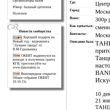
Организаторы балов
Где:
Центр
Юмор: бальный цитатник
Город:
Моск
Полезное
Взнос:
300р 
Как одеваться:
сменн
Новости сообщества
Контакты:
Москв
Хороший подарок на
25 д�?к
Новый год - видеокнига
Описание бала:
ТАНЦ
"Лучшие танцы" от
прит
В.М.Гуральника
ОКБИТ выдвинулся на
16 мая
Танц
конкурс в получении гранта
КГИ, проголосуйте на
наст
www.dancesalon.ru
BAN
Внеочередное открытое
11 окт
Общее собрание ОКБИТ
Иску
10.10.15г.
10 де
21 ян
ТАНЦЫ