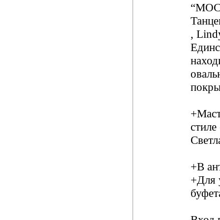
“МОС
Танце
, Lind
Единс
наход
оваль
покры
+Маст
стиле
Светл
+В ан
+Для 
буфет
Вход 