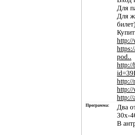
Для па
Для ж
билет
Купит
http:/
https:
pod..
http:/
id=3
http:/
http:
http:/
Программа:
Два о
30х-4
В ант