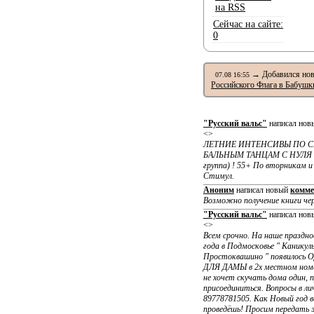
на RSS
Сейчас на сайте:
0
→ Добавился нов
07.08 16:55
Российского Флага в Бабушк
"Русский вальс"
написал но
<>
ЛЕТНИЕ ИНТЕНСИВЫ ПО 
БАЛЬНЫМ ТАНЦАМ С НУЛ
группа) ! 55+ По вторникам и
Стимул.
Аноним
написал новый
комме
Возможно получение книги ч
"Русский вальс"
написал но
<>
Всем срочно. На наше праздно
года в Подмосковье " Каникул
Простоквашино " появилос
ДЛЯ ДАМЫ в 2х местном номе
не хочет скучать дома один, 
присоединиться. Вопросы в лич
89778781505. Как Новый год 
проведёшь! Просим передать 