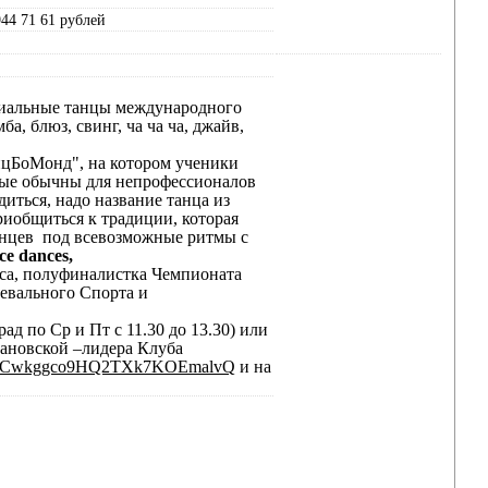
944 71 61 рублей
оциальные танцы международного
а, блюз, свинг, ча ча ча, джайв,
нцБоМонд", на котором ученики
рые обычны для непрофессионалов
иться, надо название танца из
иобщиться к традиции, которая
анцев
под всевозможные ритмы с
ce
dances
,
са, полуфиналистка Чемпионата
евального Спорта и
д по Ср и Пт с 11.30 до 13.30) или
мановской –лидера Клуба
el/UCwkggco9HQ2TXk7KOEmalvQ
и на