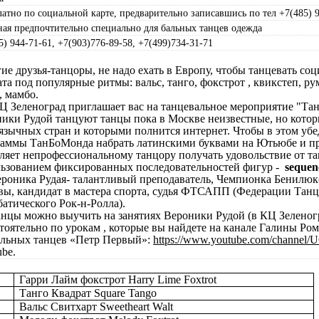
латно по социальной карте, предварительно записавшись по тел +7(485) 
ная предпочтительно специально для бальных танцев одежда
5) 944-71-61, +7(903)776-89-58, +7(499)734-31-71
ие друзья-танцоры, не надо ехать в Европу, чтобы танцевать с
та под популярные ритмы: вальс, танго, фокстрот , квикстеп, румб
, мамбо.
Ц Зеленоград приглашает вас на танцевальное мероприятие "Та
ики Рудой танцуют танцы пока в Москве неизвестные, но кото
язычных стран и которыми полнится интернет. Чтобы в этом убед
аммы ТанБоМонда набрать латинскими буквами на Ютьюбе и пр
ляет непрофессиональному танцору получать удовольствие от т
ьзованием фиксированных последовательностей фигур -
sequen
роника Рудая- талантливый преподаватель, Чемпионка Бенилюк
ы, кандидат в мастера спорта, судья ФТСАПП (Федерации Танц
атического Рок-н-Ролла).
нцы можно выучить на занятиях Вероники Рудой (в КЦ Зеленогра
тоятельно по урокам , которые вы найдете на канале Галины Ро
льных танцев «Петр Первый»:
https://www.youtube.com/chann
ube
.
Гарри
Лайм
фокстрот
Harry Lime Foxtrot
Танго Квадрат
Square
Tango
Вальс
Свитхарт
Sweetheart Walt