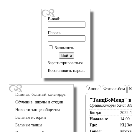
E-mail:
Пароль:
Запомнить
Зарегистрироваться
Восстановить пароль
Анонс
Фотоальбом
К
Главная: бальный календарь
"ТанцБоМонд" в К
Обучение: школы и студии
Организаторы бала:
Мо
Новости танцсообщества
Когда:
2022-1
Бальные истории
Начало в:
14:00
Бальные танцы
Где:
КЦ Зел
Город:
Москв