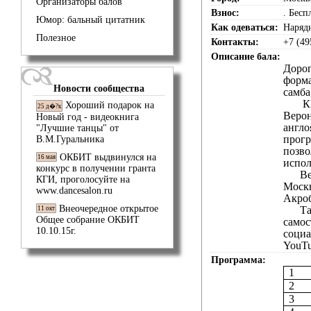
Организаторы балов
Взнос:
. Бесп
Юмор: бальный цитатник
Как одеваться:
Наряд
Полезное
Контакты:
+7 (49
Описание бала:
Дорог
форма
Новости сообщества
самба
К
Хороший подарок на
25 д�?к
Верон
Новый год - видеокнига
англо
"Лучшие танцы" от
прогр
В.М.Гуральника
позво
ОКБИТ выдвинулся на
16 мая
испол
конкурс в получении гранта
Ве
КГИ, проголосуйте на
Москв
www.dancesalon.ru
Акроб
Внеочередное открытое
Та
11 окт
Общее собрание ОКБИТ
самос
10.10.15г.
социа
YouT
Программа:
1
2
3