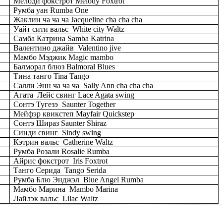
Мелоди фокстрот
Melody
Foxtrot
Румба уан Rumba
One
Жаклин
ча
ча
ча
Jacqueline cha cha cha
Уайт
сити
вальс
White city Waltz
Самба Катрина
Samba
Katrina
Валентино джайв
Valentino jive
Мамбо Мэджик
Magic
mambo
Балморал
блюз
Balmoral Blues
Тина танго
Tina
Tango
Салли Энн ча ча ча
Sally
Ann
cha
cha
cha
Агата
Лейс
свинг
Lace Agata swing
Сонтэ
Тугезэ
Saunter Together
Мейфэр квикстеп Mayfair Quickstep
Сонтэ
Шираз
Saunter Shiraz
Синди свинг
Sindy
swing
Кэтрин
вальс
Catherine Waltz
Румба Розали Rosalie Rumba
Айрис фокстрот
Iris
Foxtrot
Танго Серида
Tango
Serida
Румба
Блю
Энджэл
Blue Angel Rumba
Мамбо Марина
Mambo
Marina
Лайлэк вальс
Lilac Waltz