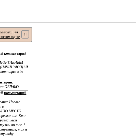
ый бал,
Бал
↑↓
инском парке
вый
комментарий
:
CПОРТИВНЫМ
Я (НАЧИНАЮЩАЯ
 пятницам в дк
нтарий
:
ерез ОБЛАКО.
вый
комментарий
:
вание Нового
ы в
ь ОДНО МЕСТО
ре эконом. Кто
приглашаем
ку или по тел. ?
встретишь, так и
эту инфу