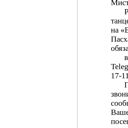
Мист
танц
на «
Пасх
обяз
Tele
17-1
звон
соо
Ваше
посе