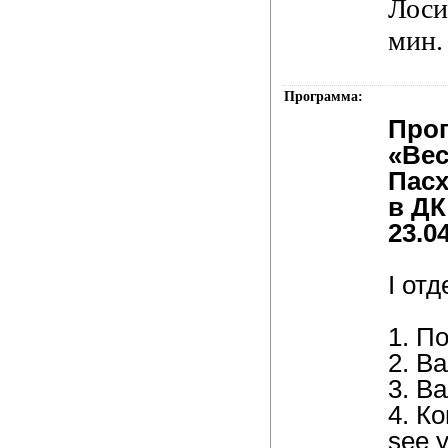
Лоси
мин.
Программа:
Про
«Вес
Пасх
в ДК
23.0
I от
1. П
2. Ва
3. В
4. Ко
see