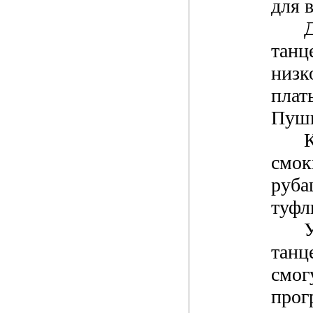
для в
танц
низк
плат
Пушк
смок
руба
туфл
танц
смог
про