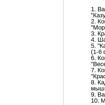
1. В
"Каз
2. К
"Мор
3. К
4. Ш
5. "
(1-6
6. К
"Вес
7. К
"Кра
8. К
мышь
9. В
10. 