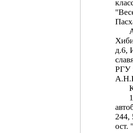
клас
"Вес
Пасх
Хиби
д.6,
слав
РГУ 
А.Н.
К
1
автоб
244, 
ост.