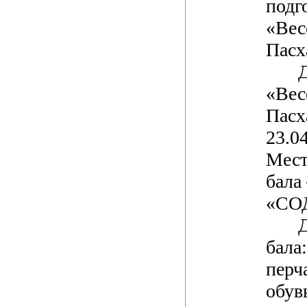
подг
«Вес
Пасх
«Вес
Пасх
23.04
Мест
бала
«СО
бала
перч
обув