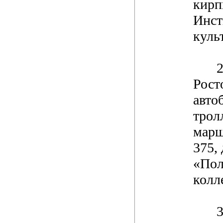
кирп
Инст
куль
2
Рост
авто
трол
марш
375, 
«Пол
колл
3