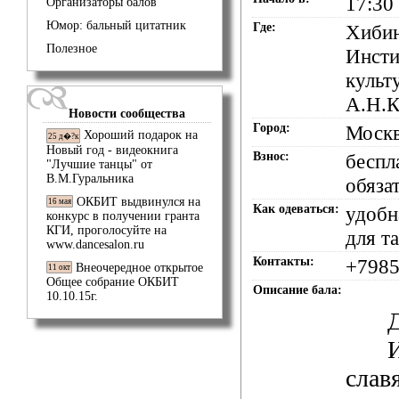
17:30
Организаторы балов
Юмор: бальный цитатник
Где:
Хибин
Полезное
Инсти
культ
А.Н.К
Новости сообщества
Город:
Моск
Хороший подарок на
25 д�?к
Новый год - видеокнига
Взнос:
беспл
"Лучшие танцы" от
В.М.Гуральника
обяза
ОКБИТ выдвинулся на
16 мая
Как одеваться:
удобн
конкурс в получении гранта
КГИ, проголосуйте на
для т
www.dancesalon.ru
Контакты:
+7985
Внеочередное открытое
11 окт
Общее собрание ОКБИТ
Описание бала:
10.10.15г.
слав