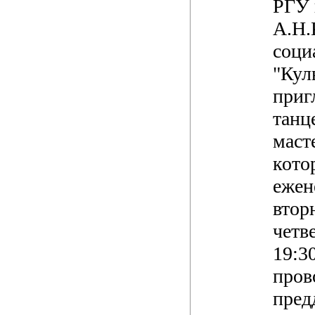
РГУ 
А.Н.
соци
"Кул
приг
танц
маст
кото
ежен
втор
четв
19:3
пров
пред