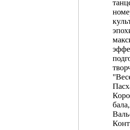
танц
номе
куль
эпох
макс
эффе
подг
твор
"Вес
Пасх
Коро
бала
Валь
Конт