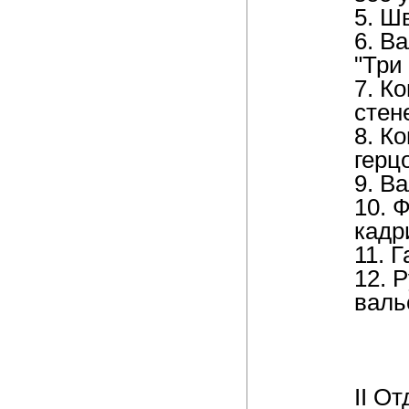
5. Ш
6. В
"Три
7. К
стен
8. К
герцо
9. В
10. 
кадр
11. 
12. 
валь
II О