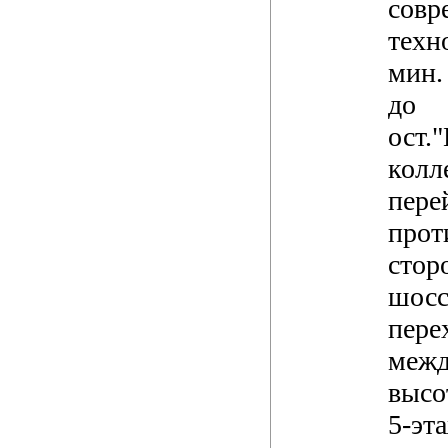
совр
техн
мин. 
до
ост.
колл
пере
прот
стор
шосс
пере
межд
высо
5-эт