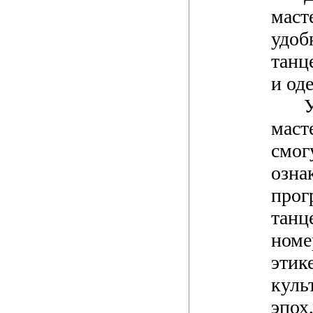
маст
удоб
танц
и од
маст
смог
озна
про
танц
номе
этик
куль
эпох