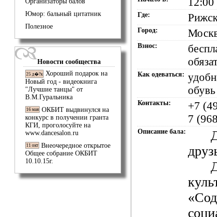
12:00
Организаторы балов
Юмор: бальный цитатник
Где:
Рижск
Полезное
Город:
Моск
Взнос:
беспл
обяза
Новости сообщества
Хороший подарок на
Как одеваться:
удобн
25 д�?к
Новый год - видеокнига
обувь
"Лучшие танцы" от
В.М.Гуральника
Контакты:
+7 (4
ОКБИТ выдвинулся на
16 мая
7 (96
конкурс в получении гранта
КГИ, проголосуйте на
Описание бала:
www.dancesalon.ru
Внеочередное открытое
11 окт
друз
Общее собрание ОКБИТ
10.10.15г.
куль
«Сод
соци