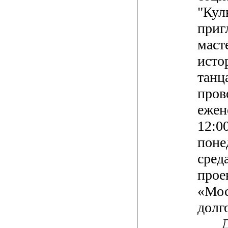
"Кул
приг
маст
исто
танц
пров
ежен
12:0
поне
сред
прое
«Мос
долг