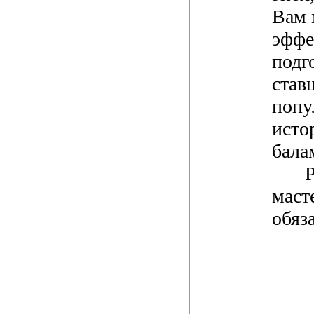
Вам 
эффе
подг
став
попу
исто
бала
маст
обяз