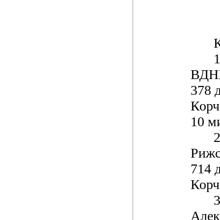
К
1
ВДНХ
378 
Корч
10 м
2
Рижс
714 
Корча
3
Алек