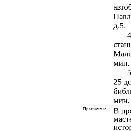
автоб
Павл
д.5.
4
стан
Мале
мин.
5
25 д
библ
мин.
В пр
Программа:
маст
исто