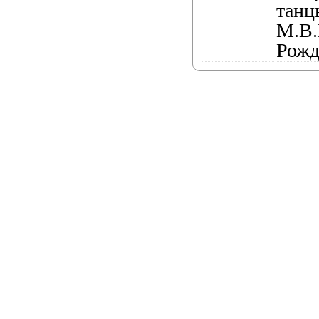
танц
М.В.
Рожд