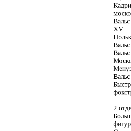
Кадри
моско
Вальс
XV
Польк
Вальс
Вальс
Моско
Мену
Вальс
Быст
фокст
2 отд
Боль
фигур