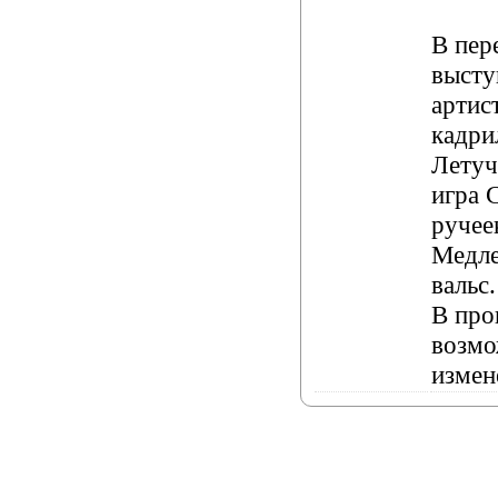
В пер
высту
артис
кадри
Летуч
игра 
ручее
Медл
вальс.
В про
возм
измен