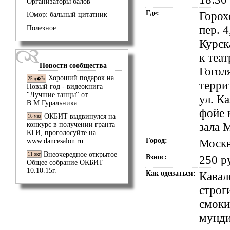
Организаторы балов
Где:
Горох
Юмор: бальный цитатник
пер. 4
Полезное
Курск
к теат
Новости сообщества
Гоголя
Хороший подарок на
25 д�?к
терри
Новый год - видеокнига
"Лучшие танцы" от
ул. Ка
В.М.Гуральника
фойе 
ОКБИТ выдвинулся на
16 мая
зала
конкурс в получении гранта
КГИ, проголосуйте на
Город:
Моск
www.dancesalon.ru
Внеочередное открытое
11 окт
Взнос:
250 р
Общее собрание ОКБИТ
10.10.15г.
Как одеваться:
Кавал
строг
смоки
мунди