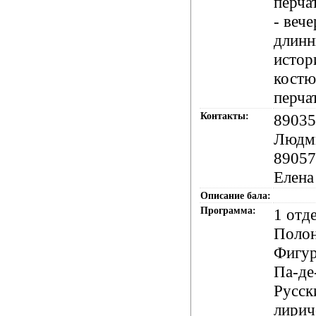
перча
- веч
длинн
истор
костю
перча
Контакты:
89035
Людм
89057
Елена
Описание бала:
Программа:
1 отд
Полон
Фигур
Па-де
Русск
лирич