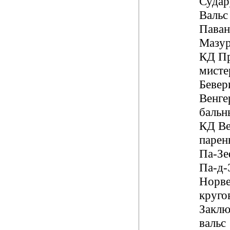
Суда
Вальс
Паван
Мазур
КД П
мисте
Бевер
Венге
бальн
КД В
парен
Па-Зе
Па-д-
Норв
круго
Заклю
вальс