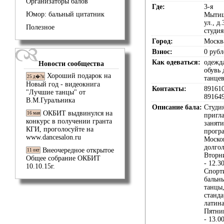
Организаторы балов
Где:
3-я
Юмор: бальный цитатник
Мытищ
ул., д.
Полезное
студия
Город:
Москв
Взнос:
0 рубл
Как одеваться:
одежд
Новости сообщества
обувь 
Хороший подарок на
25 д�?к
танце
Новый год - видеокнига
Контакты:
89161
"Лучшие танцы" от
89164
В.М.Гуральника
Описание бала:
Студи
ОКБИТ выдвинулся на
16 мая
пригл
конкурс в получении гранта
заняти
КГИ, проголосуйте на
прогр
www.dancesalon.ru
Моско
долгол
Внеочередное открытое
11 окт
Вторн
Общее собрание ОКБИТ
- 12.3
10.10.15г.
Спорт
бальн
танцы
станда
латин
Пятни
- 13.0