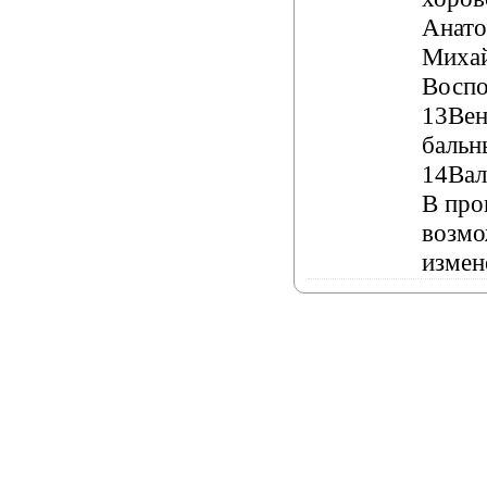
Анато
Михай
Воспо
13Вен
баль
14Вал
В про
возм
измен