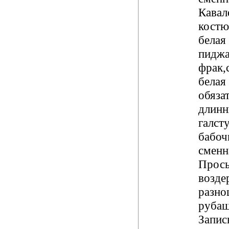
Кавал
костю
белая
пиджа
фрак,
белая
обяза
длинн
галст
бабоч
сменн
Прось
возде
разно
рубаш
Запис