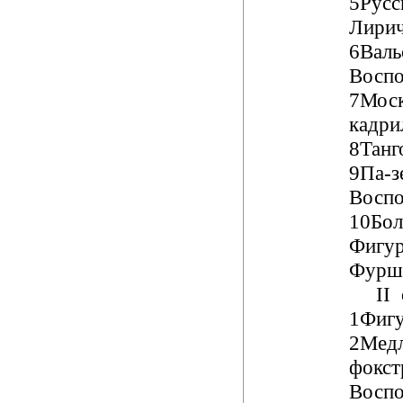
5Русс
Лири
6Валь
Воспо
7Моск
кадри
8Тан
9Па-
Воспо
10Бо
Фигур
Фурш
II о
1Фигу
2Мед
фокс
Воспо