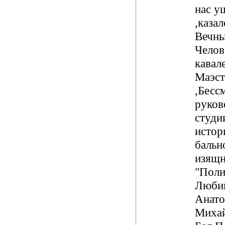
нас у
,казал
Вечны
Челов
кавал
Маэст
,Бесс
руков
студи
истор
бальн
изящн
"Поли
Люби
Анато
Михай