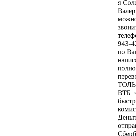
я Сол
Валер
можно
звони
телеф
943-4
по Ва
напис
полно
перев
ТОЛЬК
ВТБ ч
быстр
комис
Деньг
отпра
Сберб