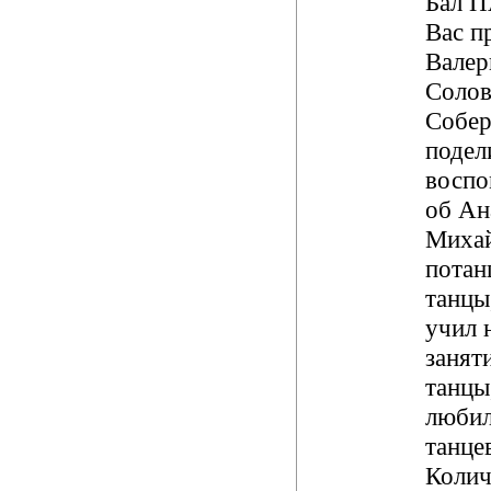
Бал 
Вас п
Валер
Солов
Собер
подел
восп
об Ан
Миха
потан
танцы
учил 
занят
танцы
любил
танцев
Колич