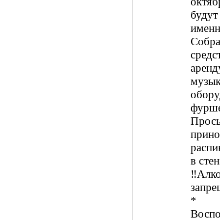
октяб
будут
именн
Собр
средс
аренд
музык
обору
фурше
Прось
прино
распи
в сте
‼️Алк
запре
*
Воспо