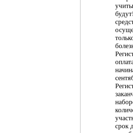
учиты
будут
средс
осуще
тольк
болез
Регис
оплат
начин
сентя
Регис
закан
набор
колич
участ
срок 