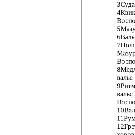
3Суд
4Квик
Воспо
5Мазу
6Вал
7Поло
Мазу
Воспо
8Мед
валь
9Ритм
вальс
Воспо
10Вал
11Ру
12Гре
хоров