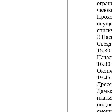
огран
челов
Прохо
осуще
списк
‼️ Пас
Съезд
15.30
Начал
16.30
Оконч
19.45
Дресс
Дамы:
платья
пол,п
сменн