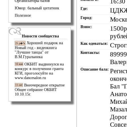
16:30
Организаторы балов
Юмор: бальный цитатник
Где:
ЦДК
Полезное
Город:
Моск
Взнос:
1500р
рубле
Новости сообщества
Хороший подарок на
Как одеваться:
Строг
25 д�?к
Новый год - видеокнига
"Лучшие танцы" от
Контакты:
89999
В.М.Гуральника
Валер
ОКБИТ выдвинулся на
16 мая
конкурс в получении гранта
Описание бала:
Регис
КГИ, проголосуйте на
оконч
www.dancesalon.ru
Бал "
Внеочередное открытое
11 окт
Общее собрание ОКБИТ
Анато
10.10.15г.
Миха
Мазал
Дорог
Совсе