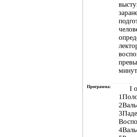
высту
заран
подго
челов
опред
лекто
воспо
превы
минут
Программа:
I от
1Пол
2Валь
3Паде
Воспо
4Валь