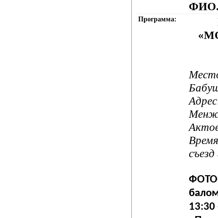
ФИО
Программа:
«М
Мест
Бабуш
Адрес:
Менжи
Актов
Время
съезд
ФОТО
бало
13:30