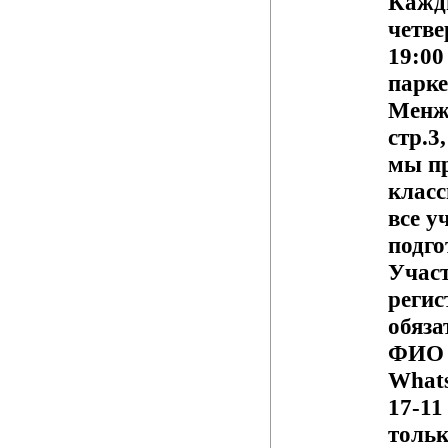
Кажд
четве
19:00
парке
Менжи
стр.3
мы пр
класс
все у
подго
Участ
регис
обяза
ФИО 
What
17-11
тольк