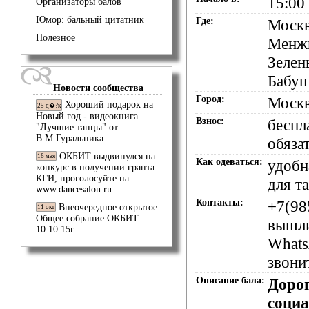
15:00
Организаторы балов
Юмор: бальный цитатник
Где:
Москв
Полезное
Менжи
Зелен
Бабуш
Новости сообщества
Город:
Моск
Хороший подарок на
25 д�?к
Новый год - видеокнига
Взнос:
беспл
"Лучшие танцы" от
В.М.Гуральника
обяза
ОКБИТ выдвинулся на
16 мая
Как одеваться:
удобн
конкурс в получении гранта
КГИ, проголосуйте на
для т
www.dancesalon.ru
Контакты:
+7(98
Внеочередное открытое
11 окт
Общее собрание ОКБИТ
вышл
10.10.15г.
Whats
звони
Описание бала:
Дорог
соци