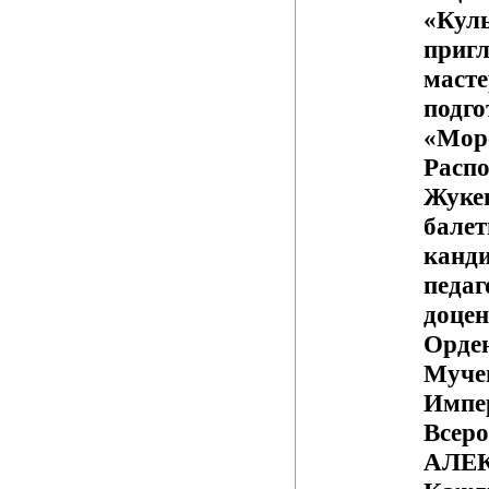
«Кул
пригл
масте
подго
«Мор
Распо
Жукен
балет
канд
педаг
доцен
Орде
Муче
Импе
Всеро
АЛЕ