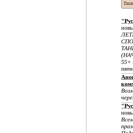
Росси
"Ру
нов
ЛЕТ
CПО
ТАН
(НА
55+ 
пятн
Ано
ком
Возм
чер
"Ру
нов
Всем
праз