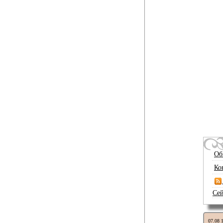
Об
Ко
Сей
07.08 