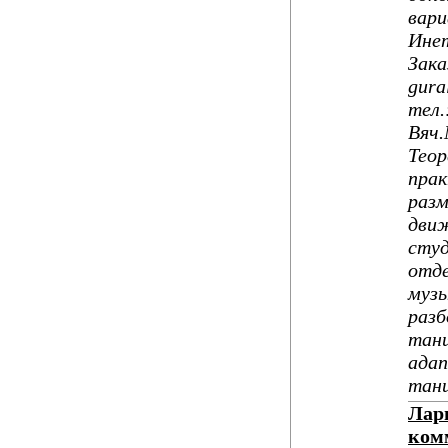
вари
Инет
Зака
gura
тел.
Вяч.
Теор
прак
разм
движ
студ
отде
музы
разб
танц
адап
танц
Лар
ком