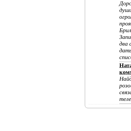
Доро
души
огро
проя
Брил
Запи
два 
дат
спис
Нат
ком
Найд
розо
связ
теле