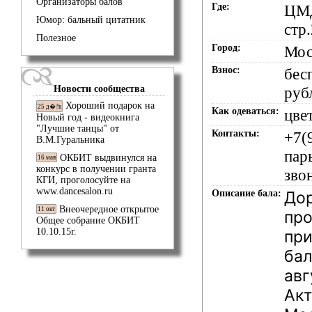
Организаторы балов
Где:
ЦМД
Юмор: бальный цитатник
стр
Полезное
Город:
Мос
Взнос:
бес
Новости сообщества
руб
Хороший подарок на
25 д�?к
Как одеваться:
цве
Новый год - видеокнига
"Лучшие танцы" от
Контакты:
+7(
В.М.Гуральника
пар
ОКБИТ выдвинулся на
16 мая
конкурс в получении гранта
зво
КГИ, проголосуйте на
www.dancesalon.ru
Описание бала:
Дор
Внеочередное открытое
11 окт
про
Общее собрание ОКБИТ
10.10.15г.
при
бал
авг
Акт