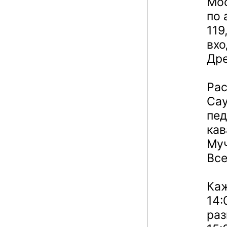
Мос
по 
119
вхо
Дре
Рас
Сау
пед
кав
Му
Вс
Каж
14:
раз