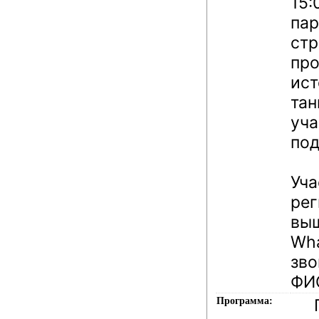
15:
пар
стр
про
ист
тан
уча
под
Уча
рег
вы
Wha
зво
ФИ
Программа: