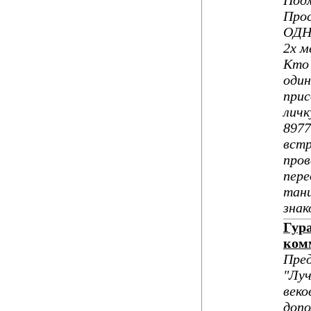
Подм
Прос
ОДН
2х м
Кто 
один
прис
личк
8977
встр
пров
пере
танц
знак
Гур
ком
Пред
"Луч
веко
допо