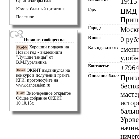
19:15
Организаторы балов
Юмор: бальный цитатник
Где:
ЦМД Б
Полезное
Приш
Город:
Моск
Взнос:
0 руб
Новости сообщества
Хороший подарок на
Как одеваться:
сменн
25 д�?к
Новый год - видеокнига
удобн
"Лучшие танцы" от
В.М.Гуральника
Контакты:
+796
ОКБИТ выдвинулся на
16 мая
конкурс в получении гранта
Описание бала:
Пригл
КГИ, проголосуйте на
беспл
www.dancesalon.ru
масте
Внеочередное открытое
11 окт
Общее собрание ОКБИТ
истор
10.10.15г.
бальн
Урове
начин
ничег