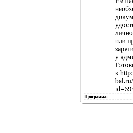
Не пе
необх
докум
удос
лично
или п
зарег
у адм
Готов
к htt
bal.ru
id=69
Программа: