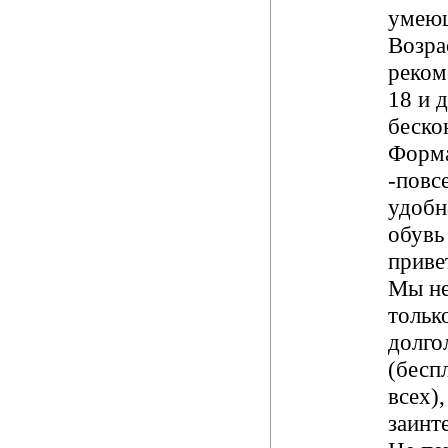
умею
Возра
реком
18 и 
беско
Форм
-повс
удобн
обувь
приве
Мы не
тольк
долго
(бесп
всех)
заинт