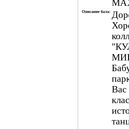
МАХ
Описание бала:
Дор
Хор
кол
"КУ
МИР
Баб
пар
Вас 
кла
ист
тан