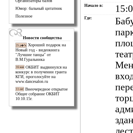
Организаторы балов
Начало в:
15:
Юмор: бальный цитатник
Полезное
Где:
Баб
пар
Новости сообщества
пло
Хороший подарок на
25 д�?к
Новый год - видеокнига
теат
"Лучшие танцы" от
В.М.Гуральника
Мен
ОКБИТ выдвинулся на
16 мая
конкурс в получении гранта
вход
КГИ, проголосуйте на
www.dancesalon.ru
пер
Внеочередное открытое
11 окт
Общее собрание ОКБИТ
тор
10.10.15г.
адм
здан
лес