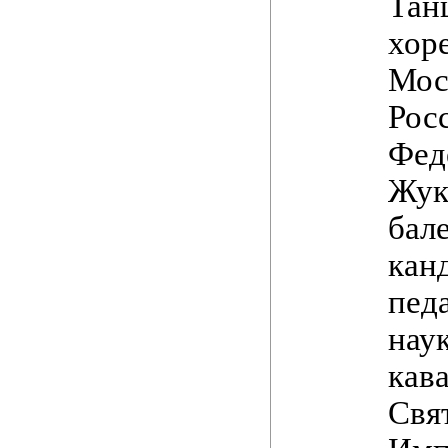
Тан
хоре
Мос
Рос
Фед
Жук
бал
кан
пед
наук
кав
Свя