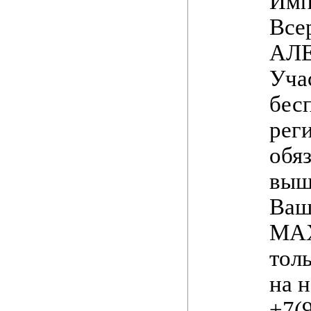
Имп
Все
АЛ
Уча
бес
рег
обяз
выш
Ваш
МАХ
тол
на 
+7(9