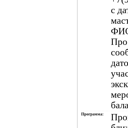
с д
мас
ФИО
Про
соо
дато
учас
экс
мер
бала
Программа:
Про
бли