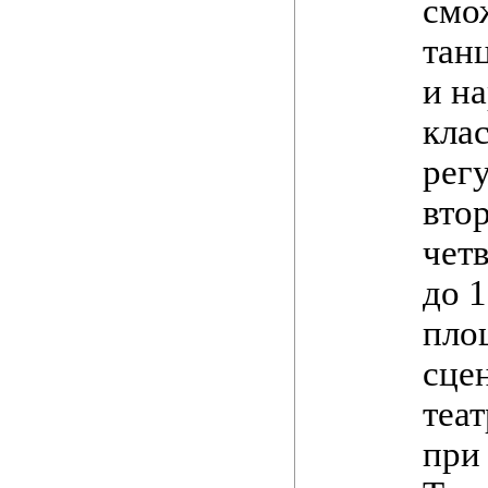
смо
тан
и н
кла
рег
вто
четв
до 1
пло
сце
теа
при