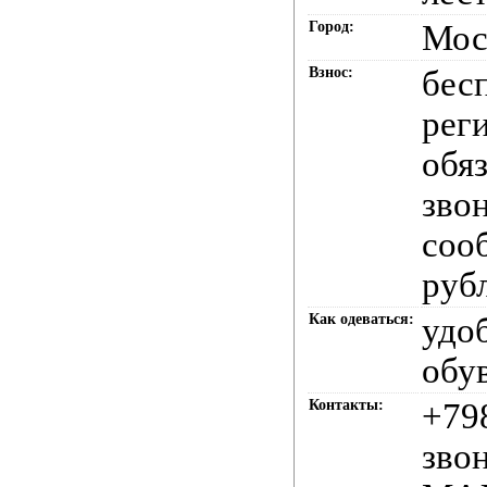
Город:
Мос
Взнос:
бес
рег
обяз
звон
соо
руб
Как одеваться:
удо
обу
Контакты:
+79
звон