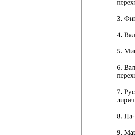
перех
3. Фи
4. Вал
5. Ми
6. Ва
перех
7. Ру
лирич
8. Па
9.
Ма