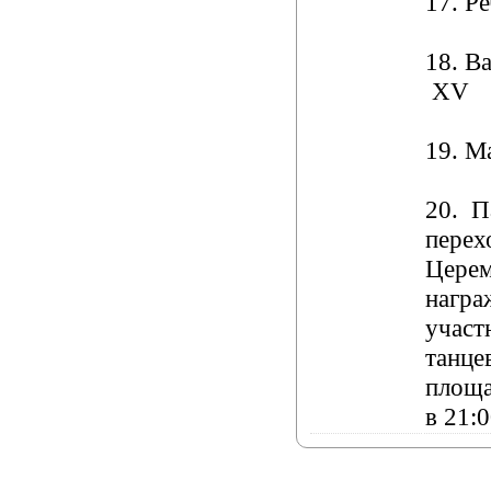
17. Р
18. В
XV
19. М
20. П
перех
Цере
награ
участ
танце
площа
в 21: