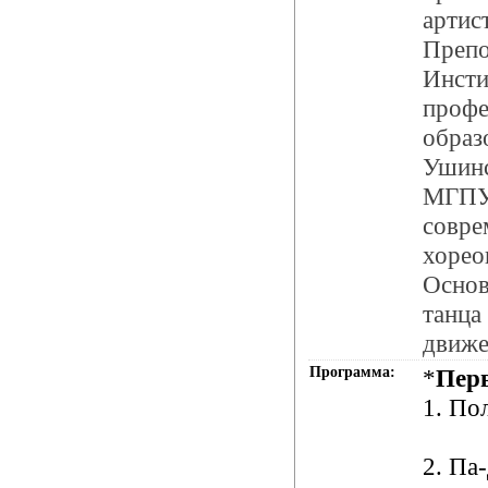
артис
Препо
Инсти
профе
образ
Ушин
МГПУ
совре
хорео
Основ
танца
движе
Программа:
*
Перв
1. По
2. Па-