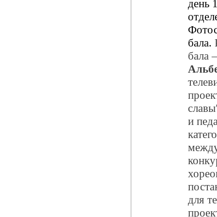
день 
отдел
Фотос
бала.
бала 
Альб
телев
проек
славы
и пед
катег
межд
конку
хорео
поста
для т
проек