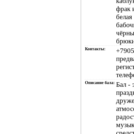
каблу
фрак 
белая
бабоч
чёрны
брюки
Контакты:
+790
предв
регис
телеф
Описание бала:
Бал -
празд
друже
атмос
радост
музык
средс