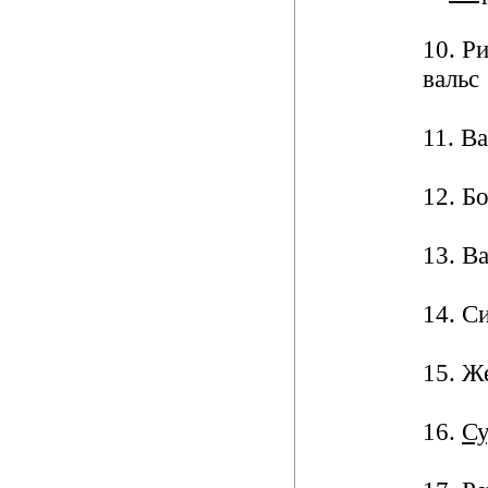
10. Р
вальс
11. В
12. Б
13. В
14. С
15. Ж
16.
С