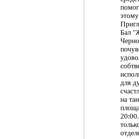
помог
этому
Пригл
Бал "
Черно
почув
удово
собтв
испол
для д
счаст
на та
площа
20:00
тольк
отдел