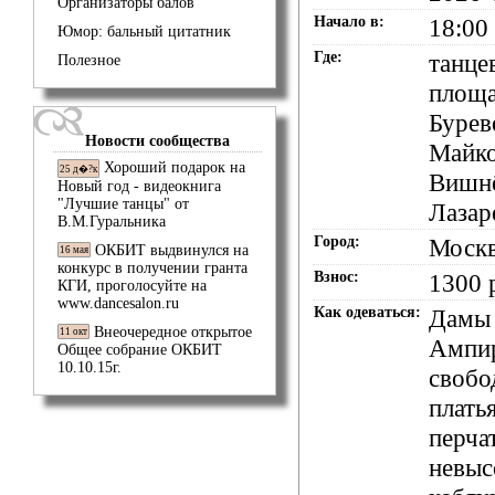
Организаторы балов
Начало в:
18:00
Юмор: бальный цитатник
Где:
танце
Полезное
площа
Бурев
Новости сообщества
Майко
Хороший подарок на
25 д�?к
Вишн
Новый год - видеокнига
"Лучшие танцы" от
Лазар
В.М.Гуральника
Город:
Моск
ОКБИТ выдвинулся на
16 мая
конкурс в получении гранта
Взнос:
1300 
КГИ, проголосуйте на
www.dancesalon.ru
Как одеваться:
Дамы 
Внеочередное открытое
11 окт
Ампи
Общее собрание ОКБИТ
10.10.15г.
свобо
плать
перча
невыс