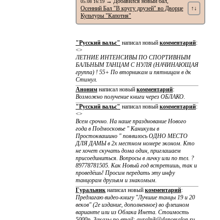
→ Добавился новый бал,
05.08 16:19
Осенний Бал "В кругу друзей" во Дворце
↑↓
Культуры "Капотня"
"Русский вальс"
написал новый
комментарий
:
<>
ЛЕТНИЕ ИНТЕНСИВЫ ПО CПОРТИВНЫМ
БАЛЬНЫМ ТАНЦАМ С НУЛЯ (НАЧИНАЮЩАЯ
группа) ! 55+ По вторникам и пятницам в дк
Стимул.
Аноним
написал новый
комментарий
:
Возможно получение книги через ОБЛАКО.
"Русский вальс"
написал новый
комментарий
:
<>
Всем срочно. На наше празднование Нового
года в Подмосковье " Каникулы в
Простоквашино " появилось ОДНО МЕСТО
ДЛЯ ДАМЫ в 2х местном номере эконом. Кто
не хочет скучать дома один, приглашаем
присоединиться. Вопросы в личку или по тел. ?
89778781505. Как Новый год встретишь, так и
проведёшь! Просим передать эту инфу
танцорам друзьям и знакомым.
Гуральник
написал новый
комментарий
:
Предлагаю видео-книгу "Лучшие танцы 19 и 20
веков" (2е издание, дополненное) во флешном
варианте или из Облака Инета. Стоимость
5000р. Заказы по email: guralnik@dancesalon.ru