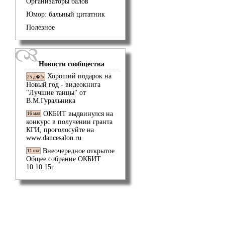
Организаторы балов
Юмор: бальный цитатник
Полезное
Новости сообщества
Хороший подарок на
25 д�?к
Новый год - видеокнига
"Лучшие танцы" от
В.М.Гуральника
ОКБИТ выдвинулся на
16 мая
конкурс в получении гранта
КГИ, проголосуйте на
www.dancesalon.ru
Внеочередное открытое
11 окт
Общее собрание ОКБИТ
10.10.15г.