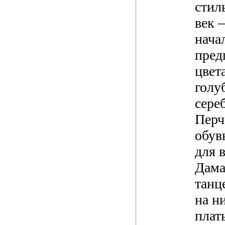
стил
век 
нача
пред
цвет
голу
сере
Перч
обув
для в
Дама
танц
на н
плат