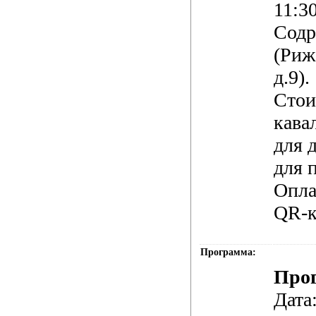
11:3
Содр
(Риж
д.9).
Стои
кава
для д
для 
Опла
QR-к
Программа:
Про
Дата