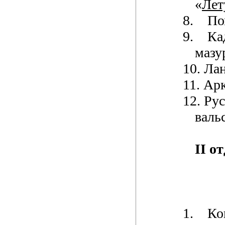
«
Лет
8.
По
9.
Ка
мазу
10.
Лан
11.
Арк
12.
Рус
валь
II о
1.
Ко