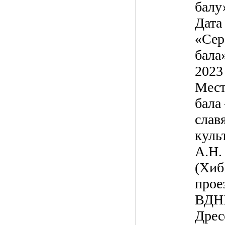
балу
Дата
«Сер
бала
2023 
Мест
бала
слав
куль
А.Н.
(Хиб
проез
ВДН
Дрес