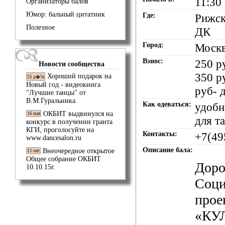
11:30
Организаторы балов
Юмор: бальный цитатник
Где:
Рижск
Полезное
ДК
Город:
Моск
Взнос:
250 р
Новости сообщества
350 р
Хороший подарок на
25 д�?к
Новый год - видеокнига
руб- 
"Лучшие танцы" от
В.М.Гуральника
Как одеваться:
удобн
ОКБИТ выдвинулся на
16 мая
для т
конкурс в получении гранта
КГИ, проголосуйте на
Контакты:
+7(49
www.dancesalon.ru
Описание бала:
Внеочередное открытое
11 окт
Общее собрание ОКБИТ
Доро
10.10.15г.
Соц
прое
«КУ