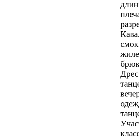
длин
плеч
разре
Кава
смок
жиле
брюк
Дрес
танц
вече
одеж
танц
Учас
клас