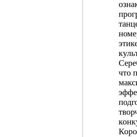
озна
про
танц
номе
этик
куль
Сере
что 
макс
эффе
подг
твор
конк
Коро