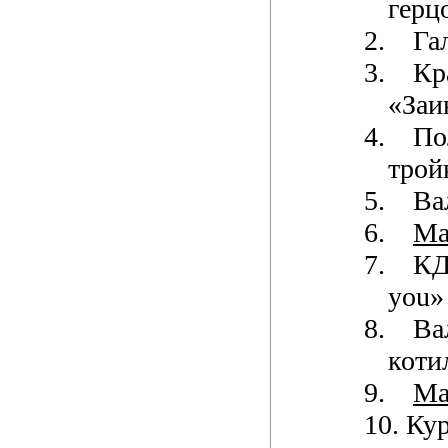
герц
2.
Га
3.
Кр
«Заи
4.
По
трой
5.
Ва
6.
М
7.
К
you»
8.
Ва
коти
9.
М
10.
Кур