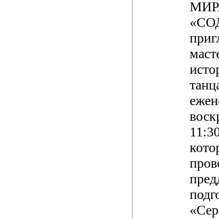
МИР
«СО
приг
маст
исто
танц
ежен
воск
11:30
кото
пров
пред
подг
«Сер