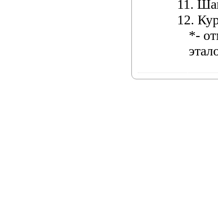
11.
Ша
12.
Кур
*- о
этал