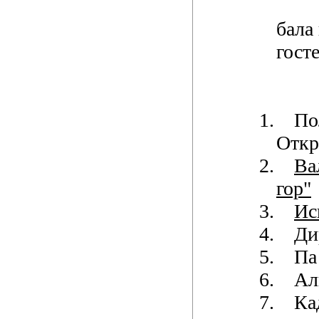
бала 
госте
1.
По
Откр
2.
Ва
гор"
3.
Ис
4.
Ди
5.
Па
6.
Ал
7.
Ка