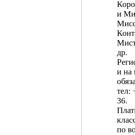
Коро
и Ми
Мисс
Конт
Мист
др.
Реги
и на
обяз
тел:
36.
Плат
клас
по в