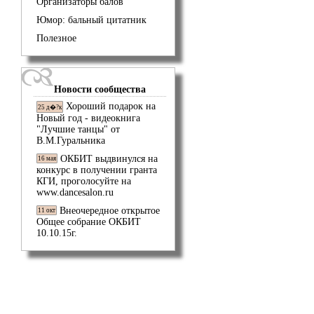
Организаторы балов
Юмор: бальный цитатник
Полезное
Новости сообщества
Хороший подарок на
25 д�?к
Новый год - видеокнига
"Лучшие танцы" от
В.М.Гуральника
ОКБИТ выдвинулся на
16 мая
конкурс в получении гранта
КГИ, проголосуйте на
www.dancesalon.ru
Внеочередное открытое
11 окт
Общее собрание ОКБИТ
10.10.15г.