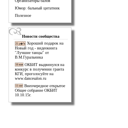
Организаторы балов
Юмор: бальный цитатник
Полезное
Новости сообщества
Хороший подарок на
25 д�?к
Новый год - видеокнига
"Лучшие танцы" от
В.М.Гуральника
ОКБИТ выдвинулся на
16 мая
конкурс в получении гранта
КГИ, проголосуйте на
www.dancesalon.ru
Внеочередное открытое
11 окт
Общее собрание ОКБИТ
10.10.15г.