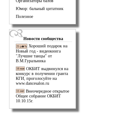
Организаторы балов
Юмор: бальный цитатник
Полезное
Новости сообщества
Хороший подарок на
25 д�?к
Новый год - видеокнига
"Лучшие танцы" от
В.М.Гуральника
ОКБИТ выдвинулся на
16 мая
конкурс в получении гранта
КГИ, проголосуйте на
www.dancesalon.ru
Внеочередное открытое
11 окт
Общее собрание ОКБИТ
10.10.15г.