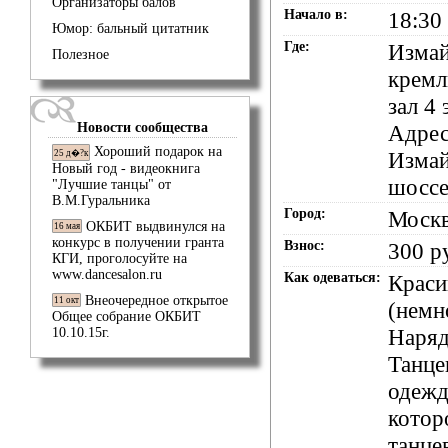
Организаторы балов
Начало в:
18:30
Юмор: бальный цитатник
Где:
Измай
Полезное
кремл
зал 4 
Новости сообщества
Адрес
Хороший подарок на
Измай
25 д�?к
Новый год - видеокнига
шоссе
"Лучшие танцы" от
В.М.Гуральника
Город:
Моск
ОКБИТ выдвинулся на
16 мая
конкурс в получении гранта
Взнос:
300 р
КГИ, проголосуйте на
www.dancesalon.ru
Как одеваться:
Краси
Внеочередное открытое
11 окт
(немн
Общее собрание ОКБИТ
Наряд
10.10.15г.
Танце
одежд
котор
танце