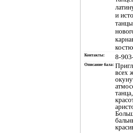
латин
и ист
танцы
новог
карна
костю
Контакты:
8-903
Приг
Описание бала:
всех 
окуну
атмос
танца
красо
арист
Боль
бальн
краси