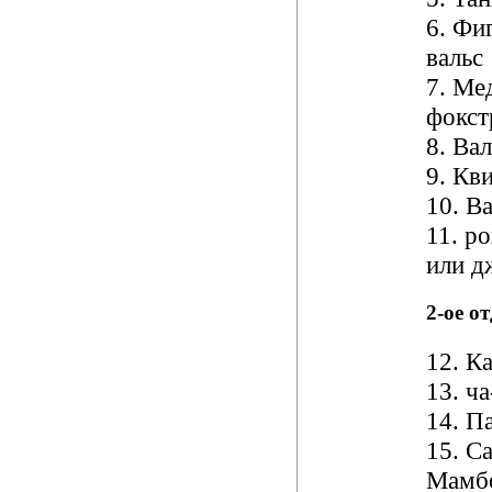
6. Фи
вальс
7. Ме
фокст
8. Вал
9. Кв
10. В
11. р
или д
2-ое о
12. К
13. ча
14. Па
15. С
Мамб