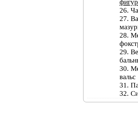
фигур
26. Ч
27. В
мазур
28. М
фокст
29. В
бальн
30. М
вальс
31. П
32. С