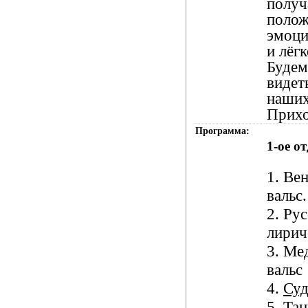
получ
полож
эмоци
и лёг
Будем
видет
наших
Прихо
Программа:
1-ое о
1. Ве
вальс.
2. Ру
лирич
3. Ме
вальс
4.
Су
5. Тан