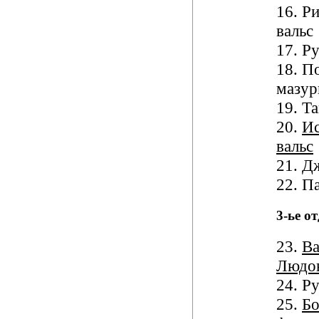
16. Р
вальс
17. Р
18. П
мазур
19. Т
20.
Ис
вальс
21. Д
22. П
3-ье о
23.
Ва
Людо
24. Р
25.
Б