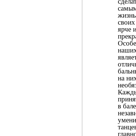
сдела
самы
жизнь
своих
ярче 
прекр
Особ
наших
являет
отлич
бальн
на ни
необя
Кажд
приня
в бале
незав
умени
танцев
главн