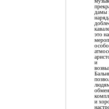
музык
прекр
дамы 
наряд
добле
кавал
это н
мероп
особо
атмос
арист
и
возвы
Бальн
позво
людя
обмен
компл
и хо
настр