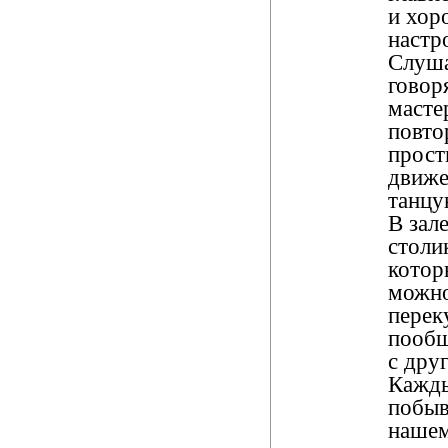
и хор
настр
Слуша
говор
масте
повто
прост
движе
танц
В зале
столик
кото
можн
перек
пообщ
с дру
Кажды
побыв
нашем