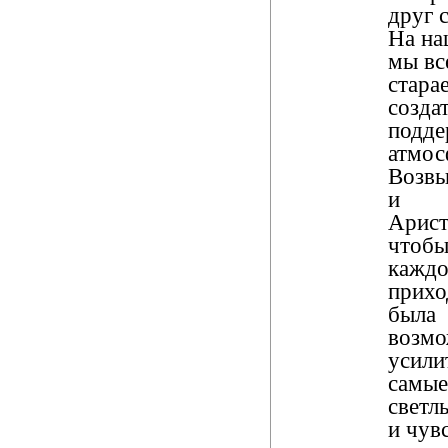
друг 
На на
мы вс
стара
создат
подде
атмос
Возв
и
Арист
чтобы
каждо
прихо
была
возмо
усили
самые
светл
и чув