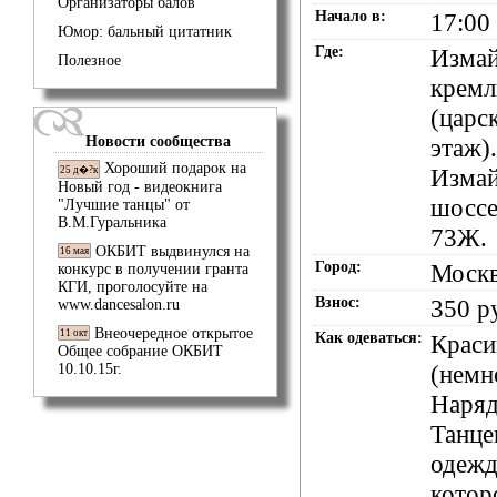
Организаторы балов
Начало в:
17:00
Юмор: бальный цитатник
Где:
Измай
Полезное
кремл
(царс
Новости сообщества
этаж)
Хороший подарок на
Измай
25 д�?к
Новый год - видеокнига
шоссе
"Лучшие танцы" от
В.М.Гуральника
73Ж.
ОКБИТ выдвинулся на
16 мая
Город:
Моск
конкурс в получении гранта
КГИ, проголосуйте на
Взнос:
350 р
www.dancesalon.ru
Внеочередное открытое
11 окт
Как одеваться:
Краси
Общее собрание ОКБИТ
(немн
10.10.15г.
Наряд
Танце
одежд
котор