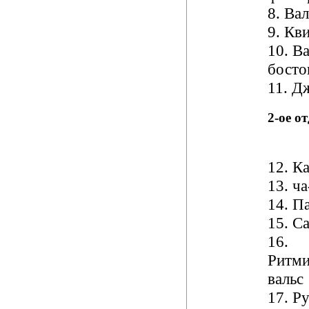
8. Вал
9. Кв
10. В
босто
11. Д
2-ое о
12. К
13. ча
14. Па
15. С
16.
Ритми
вальс
17. Р