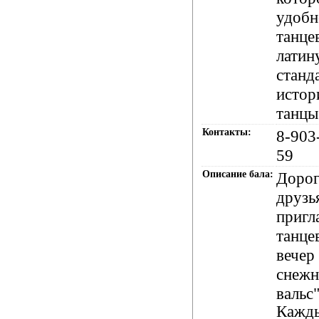
удобн
танце
латину
станд
истор
танцы
Контакты:
8-903
59
Описание бала:
Дорог
друзь
пригл
танце
вечер 
снеж
вальс"
Кажды