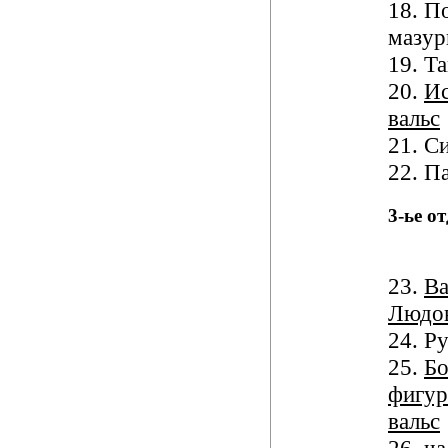
18. П
мазур
19. Т
20.
Ис
вальс
21. С
22. П
3-ье о
23.
Ва
Людо
24. Р
25.
Б
фигу
вальс