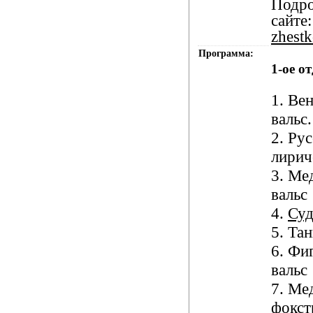
Подро
сайте:
zhestk
Программа:
1-ое о
1. Ве
вальс.
2. Ру
лирич
3. Ме
вальс
4.
Су
5. Тан
6. Фи
вальс
7. Ме
фокст