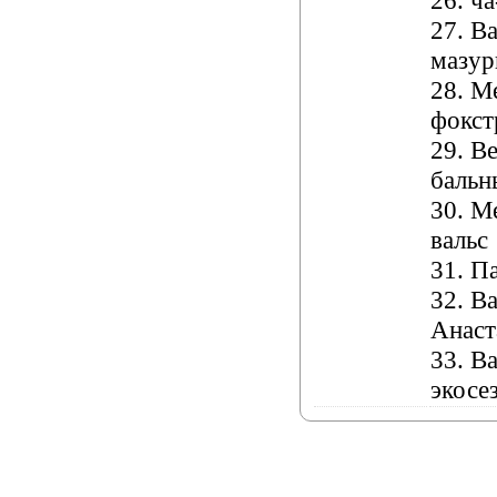
26. ча
27. В
мазур
28. М
фокст
29. В
бальн
30. М
вальс
31. П
32. В
Анаст
33. В
экосе