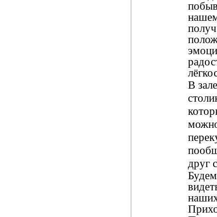
побыв
нашем
получ
полож
эмоци
радос
лёгко
В зале
столик
кото
можн
перек
пообщ
друг 
Будем
видет
наших
Прихо