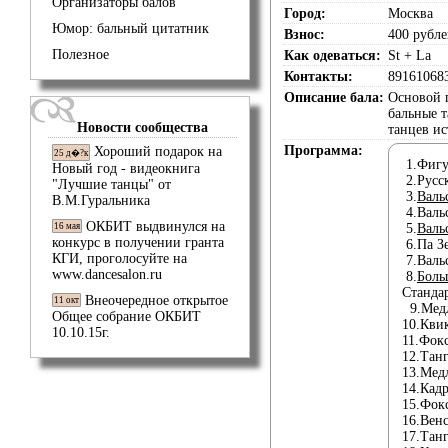
Организаторы балов
Город:
Москва
Юмор: бальный цитатник
Взнос:
400 рубл
Полезное
Как одеваться:
St + La
Контакты:
89161068
Описание бала:
Основой 
бальные 
Новости сообщества
танцев и
Программа:
Хороший подарок на
25 д�?к
1.Фигу
Новый год - видеокнига
2.Русс
"Лучшие танцы" от
3.
Валь
В.М.Гуральника
4.Валь
ОКБИТ выдвинулся на
16 мая
5.
Валь
конкурс в получении гранта
6.Па З
КГИ, проголосуйте на
7.Валь
www.dancesalon.ru
8.
Боль
Станда
Внеочередное открытое
11 окт
9.Медл
Общее собрание ОКБИТ
10.Кви
10.10.15г.
11.Фок
12.Тан
13.Мед
14.Кад
15.Фок
16.Вен
17.Тан