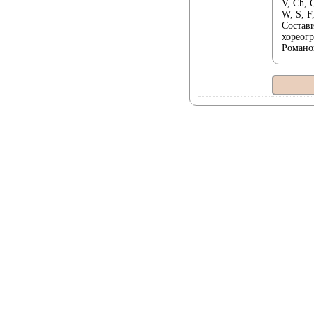
V, Ch, Q
W, S, F
Состави
хореогр
Романо