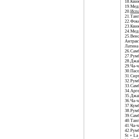
18.Кви
19.Мед
20.
Испа
21.Тан
22.Фок
23.Кви
24.Мед
25.Вен
Антрак
Латина
26.Сам
27.Рум
28.Джа
29.Ча-ч
30.Пас
31.Сир
32.Рум
33.Сам
34.Арг
35.Джа
36.Ча-ч
37.Кум
38.Рум
39.Сам
40.Тан
41.Ча-ч
42.Рум
St + La