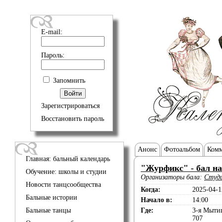
E-mail:
Пароль:
Запомнить
Зарегистрироваться
Восстановить пароль
Анонс
Фотоальбом
Комм
Главная: бальный календарь
"Журфикс" - бал на
Обучение: школы и студии
Организаторы бала:
Студи
Новости танцсообщества
Когда:
2025-04-1
Бальные истории
Начало в:
14:00
Бальные танцы
Где:
3-я Мытищ
707