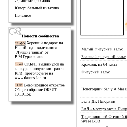
Организаторы балов
Юмор: бальный цитатник
Полезное
Новости сообщества
Хороший подарок на
25 д�?к
Новый год - видеокнига
Малый Фигурный вальс
"Лучшие танцы" от
В.М.Гуральника
Большой фигурный вальс
ОКБИТ выдвинулся на
Краковяк на 64 такта
16 мая
конкурс в получении гранта
Фигурный вальс
КГИ, проголосуйте на
www.dancesalon.ru
Внеочередное открытое
11 окт
Новогодний бал у А.Маза
Общее собрание ОКБИТ
10.10.15г.
Бал в ДК Нагорный
БАЛ - мастеркласс в Пищ
Традиционный Осенний б
музее ВОВ