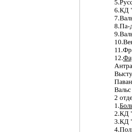
5.Рус
6.КД 
7.Вал
8.Па-
9.Вал
10.Ве
11.Фр
12.
Фа
Антра
Высту
Паван
Вальс
2 отд
1.
Бол
2.КД 
3.КД 
4.
Пол