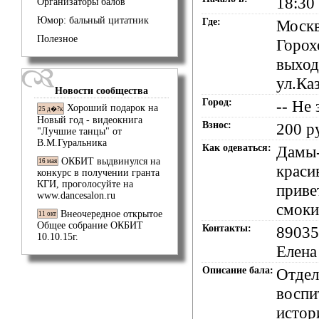
18:30
Организаторы балов
Юмор: бальный цитатник
Где:
Москв
Полезное
Горох
выход
ул.Ка
Новости сообщества
Город:
-- Не 
Хороший подарок на
25 д�?к
Новый год - видеокнига
Взнос:
200 р
"Лучшие танцы" от
В.М.Гуральника
Как одеваться:
Дамы-
ОКБИТ выдвинулся на
16 мая
краси
конкурс в получении гранта
КГИ, проголосуйте на
приве
www.dancesalon.ru
смоки
Внеочередное открытое
11 окт
Общее собрание ОКБИТ
Контакты:
8903
10.10.15г.
Елена
Описание бала:
Отдел
воспи
истор