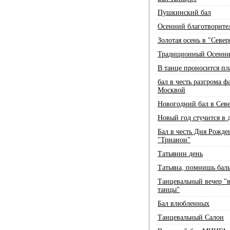
Пушкинский бал
Осенний благотворите
Золотая осень в "Севе
Традиционный Осенни
В танце проносится пла
бал в честь разгрома 
Москвой
Новогодний бал в Сев
Новый год стучится в 
Бал в честь Дня Рожде
"Трианон"
Татьянин день
Татьяна, помнишь бал
Танцевальный вечер "
танцы"
Бал влюбленных
Танцевальный Салон