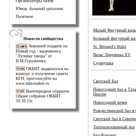
Организаторы балов
Юмор: бальный цитатник
Полезное
Малый Фигурный валь
Большой фигурный ва
Новости сообщества
Хороший подарок на
St. Bernard's Waltz
25 д�?к
Новый год - видеокнига
Вальс Людовика XV
"Лучшие танцы" от
В.М.Гуральника
Сударушка
ОКБИТ выдвинулся на
16 мая
конкурс в получении гранта
КГИ, проголосуйте на
Светский Бал
www.dancesalon.ru
Новогодний бал в Тат
Внеочередное открытое
11 окт
Центре
Общее собрание ОКБИТ
10.10.15г.
Новогодний вечер
Рождественский бал в
Светский бал в Север
Театрализованный бал
Бал-Концерт