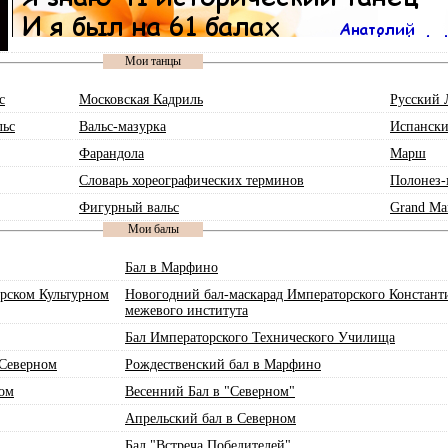
Мои танцы
с
Московская Кадриль
Русский 
льс
Вальс-мазурка
Испански
Фарандола
Марш
Словарь хореографических терминов
Полонез-
Фигурный вальс
Grand Ma
Мои балы
Бал в Марфино
арском Культурном
Новогодний бал-маскарад Императорского Констант
межевого института
Бал Императорского Технического Училища
 Северном
Рождественский бал в Марфино
ном
Весенний Бал в "Северном"
Апрельский бал в Северном
Бал "Встреча Победителей"