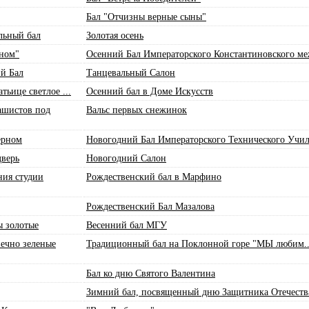
Бал "Отчизны верные сыны"
льный бал
Золотая осень
рном"
Осенний Бал Императорского Константиновского ме
й Бал
Танцевальный Салон
тьице светлое ...
Осенний бал в Доме Искусств
фашистов под
Вальс первых снежинок
ерном
Новогодний Бал Императорского Технического Учи
дверь
Новогодний Салон
ния студии
Рождественский бал в Марфино
Рождественский Бал Мазалова
ы золотые
Весенний бал МГУ
вечно зеленые
Традиционный бал на Поклонной горе "МЫ любим
Бал ко дню Святого Валентина
Зимний бал, посвященный дню Защитника Отечеств