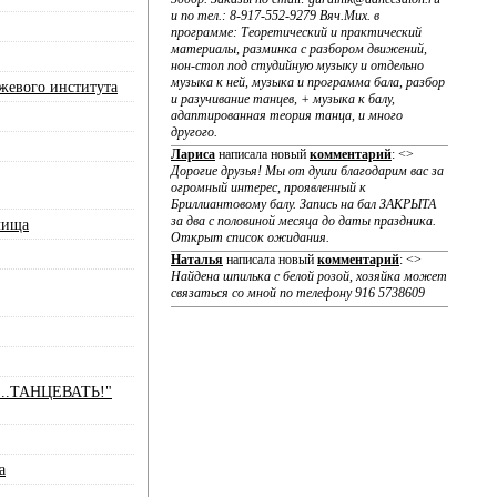
и по тел.: 8-917-552-9279 Вяч.Мих. в
программе: Теоретический и практический
материалы, разминка с разбором движений,
нон-стоп под студийную музыку и отдельно
музыка к ней, музыка и программа бала, разбор
жевого института
и разучивание танцев, + музыка к балу,
адаптированная теория танца, и много
другого.
Лариса
написала новый
комментарий
:
<>
Дорогие друзья! Мы от души благодарим вас за
огромный интерес, проявленный к
Бриллиантовому балу. Запись на бал ЗАКРЫТА
за два с половиной месяца до даты праздника.
лища
Открыт список ожидания.
Наталья
написала новый
комментарий
:
<>
Найдена шпилька с белой розой, хозяйка может
связаться со мной по телефону 916 5738609
....ТАНЦЕВАТЬ!"
а