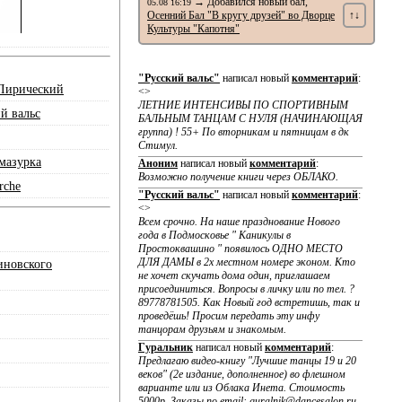
→ Добавился новый бал,
05.08 16:19
Осенний Бал "В кругу друзей" во Дворце
↑↓
Культуры "Капотня"
"Русский вальс"
написал новый
комментарий
:
Лирический
<>
ЛЕТНИЕ ИНТЕНСИВЫ ПО CПОРТИВНЫМ
й вальс
БАЛЬНЫМ ТАНЦАМ С НУЛЯ (НАЧИНАЮЩАЯ
группа) ! 55+ По вторникам и пятницам в дк
Стимул.
мазурка
Аноним
написал новый
комментарий
:
Возможно получение книги через ОБЛАКО.
rche
"Русский вальс"
написал новый
комментарий
:
<>
Всем срочно. На наше празднование Нового
года в Подмосковье " Каникулы в
Простоквашино " появилось ОДНО МЕСТО
ДЛЯ ДАМЫ в 2х местном номере эконом. Кто
иновского
не хочет скучать дома один, приглашаем
присоединиться. Вопросы в личку или по тел. ?
89778781505. Как Новый год встретишь, так и
проведёшь! Просим передать эту инфу
танцорам друзьям и знакомым.
Гуральник
написал новый
комментарий
:
Предлагаю видео-книгу "Лучшие танцы 19 и 20
веков" (2е издание, дополненное) во флешном
варианте или из Облака Инета. Стоимость
5000р. Заказы по email: guralnik@dancesalon.ru